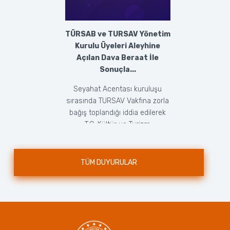
TÜRSAB ve TURSAV Yönetim
Kurulu Üyeleri Aleyhine
Açılan Dava Beraat İle
Sonuçla...
Seyahat Acentası kuruluşu
sırasında TURSAV Vakfına zorla
bağış toplandığı iddia edilerek
T.C. Kültür ve Turizm
Bakanlığı’nca doğrudan ...
TÜM DUYURULAR