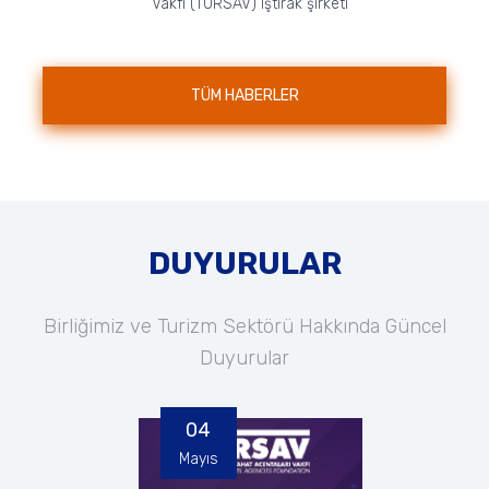
Vakfı (TURSAV) iştirak şirketi
nezdinde faaliyet gösteren Özel
TÜRSAB Mesleki ve Teknik
Anadolu Lisesi, A...
TÜM HABERLER
DUYURULAR
Birliğimiz ve Turizm Sektörü Hakkında Güncel
Duyurular
04
Mayıs