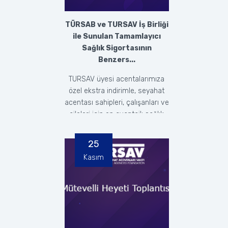
TÜRSAB ve TURSAV İş Birliği
ile Sunulan Tamamlayıcı
Sağlık Sigortasının
Benzers...
TURSAV üyesi acentalarımıza
özel ekstra indirimle, seyahat
acentası sahipleri, çalışanları ve
aileleri için en avantajlı sağlık
sigort...
25
Kasım