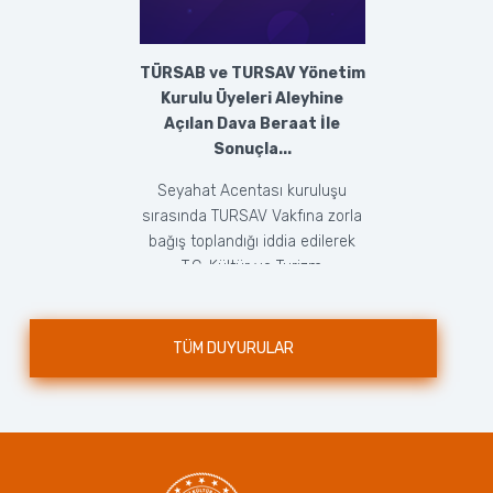
TÜRSAB ve TURSAV Yönetim
Kurulu Üyeleri Aleyhine
Açılan Dava Beraat İle
Sonuçla...
Seyahat Acentası kuruluşu
sırasında TURSAV Vakfına zorla
bağış toplandığı iddia edilerek
T.C. Kültür ve Turizm
Bakanlığı’nca doğrudan ...
TÜM DUYURULAR