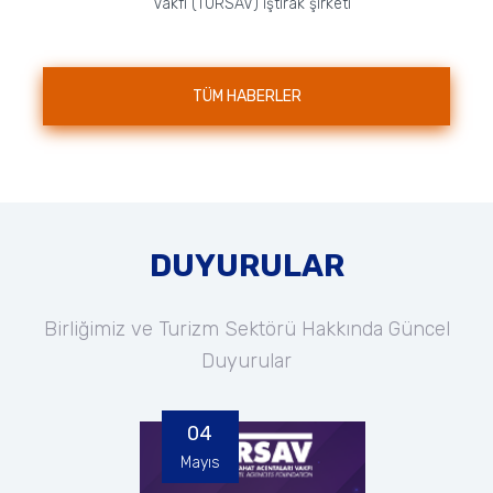
Vakfı (TURSAV) iştirak şirketi
nezdinde faaliyet gösteren Özel
TÜRSAB Mesleki ve Teknik
Anadolu Lisesi, A...
TÜM HABERLER
DUYURULAR
Birliğimiz ve Turizm Sektörü Hakkında Güncel
Duyurular
04
Mayıs