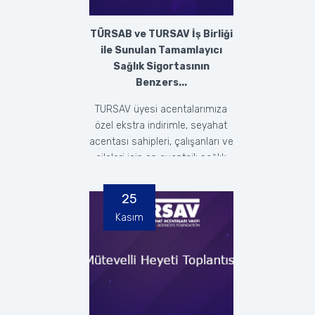
TÜRSAB ve TURSAV İş Birliği
ile Sunulan Tamamlayıcı
Sağlık Sigortasının
Benzers...
TURSAV üyesi acentalarımıza
özel ekstra indirimle, seyahat
acentası sahipleri, çalışanları ve
aileleri için en avantajlı sağlık
sigort...
25
Kasım