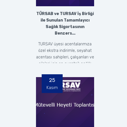
TÜRSAB ve TURSAV İş Birliği
ile Sunulan Tamamlayıcı
Sağlık Sigortasının
Benzers...
TURSAV üyesi acentalarımıza
özel ekstra indirimle, seyahat
acentası sahipleri, çalışanları ve
aileleri için en avantajlı sağlık
sigort...
25
Kasım