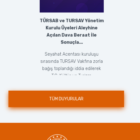
TÜRSAB ve TURSAV Yönetim
Kurulu Üyeleri Aleyhine
Açılan Dava Beraat İle
Sonuçla...
Seyahat Acentası kuruluşu
sırasında TURSAV Vakfına zorla
bağış toplandığı iddia edilerek
T.C. Kültür ve Turizm
Bakanlığı’nca doğrudan ...
TÜM DUYURULAR