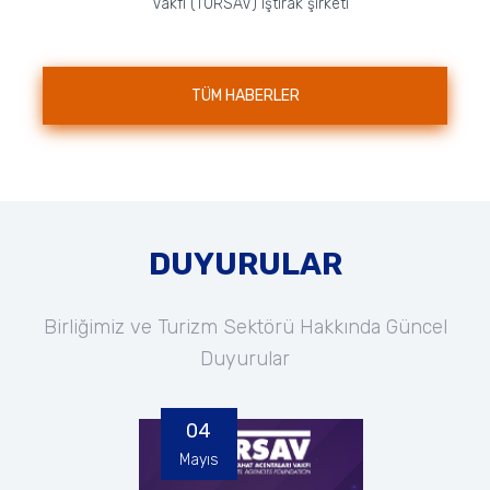
Vakfı (TURSAV) iştirak şirketi
nezdinde faaliyet gösteren Özel
TÜRSAB Mesleki ve Teknik
Anadolu Lisesi, A...
TÜM HABERLER
DUYURULAR
Birliğimiz ve Turizm Sektörü Hakkında Güncel
Duyurular
04
Mayıs