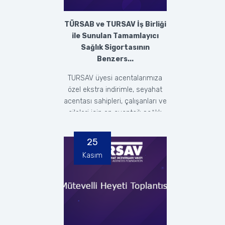
TÜRSAB ve TURSAV İş Birliği
ile Sunulan Tamamlayıcı
Sağlık Sigortasının
Benzers...
TURSAV üyesi acentalarımıza
özel ekstra indirimle, seyahat
acentası sahipleri, çalışanları ve
aileleri için en avantajlı sağlık
sigort...
25
Kasım