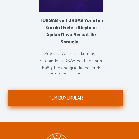
TÜRSAB ve TURSAV Yönetim
Kurulu Üyeleri Aleyhine
Açılan Dava Beraat İle
Sonuçla...
Seyahat Acentası kuruluşu
sırasında TURSAV Vakfına zorla
bağış toplandığı iddia edilerek
T.C. Kültür ve Turizm
Bakanlığı’nca doğrudan ...
TÜM DUYURULAR