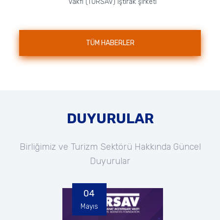
Vakfı (TURSAV) iştirak şirketi
nezdinde faaliyet gösteren Özel
TÜRSAB Mesleki ve Teknik
Anadolu Lisesi, A...
TÜM HABERLER
DUYURULAR
Birliğimiz ve Turizm Sektörü Hakkında Güncel
Duyurular
04
Mayıs