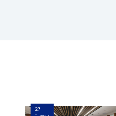
27
Temmuz