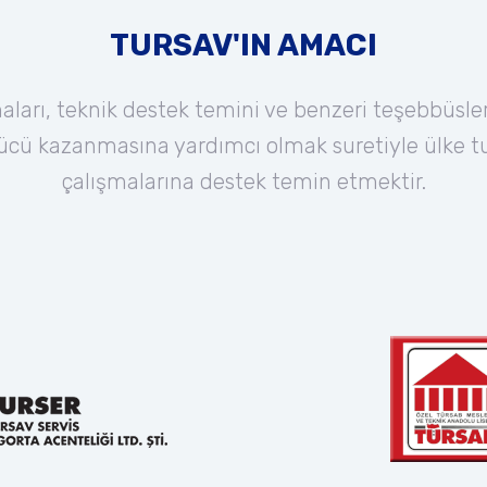
TURSAV'IN AMACI
ları, teknik destek temini ve benzeri teşebbüsle
 gücü kazanmasına yardımcı olmak suretiyle ülke
çalışmalarına destek temin etmektir.