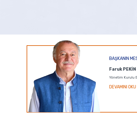
20
BAŞKANIN ME
Mütevelli Heyeti T
Faruk PEKİN
Vakıf Resmi Senedinin 
Yönetim Kurulu 
uyarınca Vakfımız Mütev
Mayıs
DEVAMINI OKU
aşağıdaki gündemle 28 
2024