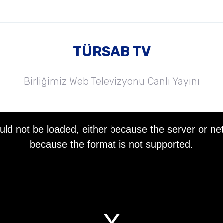
TÜRSAB TV
Birliğimiz Web Televizyonu Canlı Yayını