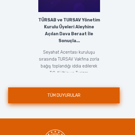
TÜRSAB ve TURSAV Yönetim
Kurulu Üyeleri Aleyhine
Açılan Dava Beraat İle
Sonuçla...
Seyahat Acentası kuruluşu
sırasında TURSAV Vakfına zorla
bağış toplandığı iddia edilerek
T.C. Kültür ve Turizm
Bakanlığı’nca doğrudan ...
TÜM DUYURULAR