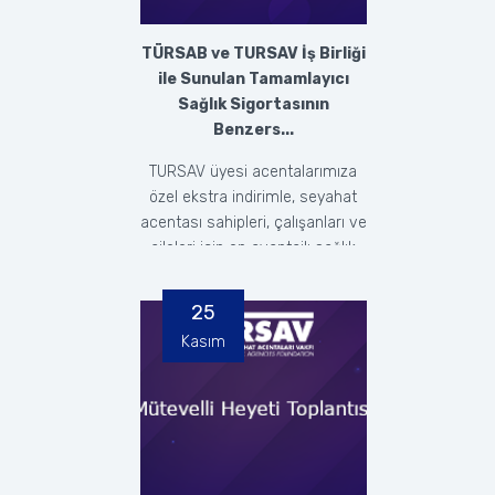
TÜRSAB ve TURSAV İş Birliği
ile Sunulan Tamamlayıcı
Sağlık Sigortasının
Benzers...
TURSAV üyesi acentalarımıza
özel ekstra indirimle, seyahat
acentası sahipleri, çalışanları ve
aileleri için en avantajlı sağlık
sigort...
25
Kasım