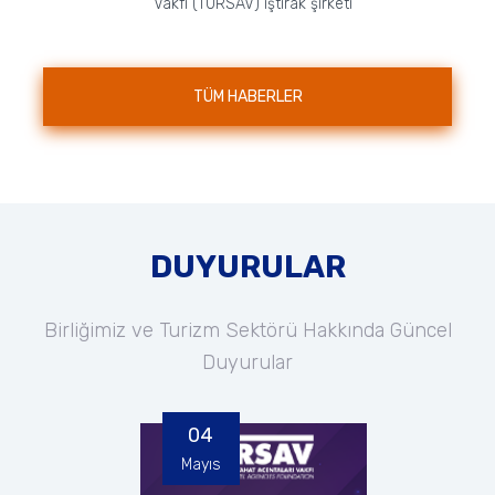
Vakfı (TURSAV) iştirak şirketi
nezdinde faaliyet gösteren Özel
TÜRSAB Mesleki ve Teknik
Anadolu Lisesi, A...
TÜM HABERLER
DUYURULAR
Birliğimiz ve Turizm Sektörü Hakkında Güncel
Duyurular
04
Mayıs