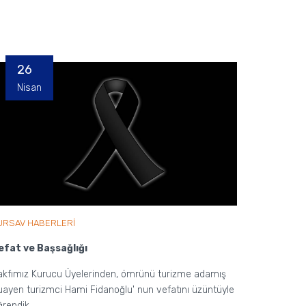
26
Nisan
URSAV HABERLERİ
efat ve Başsağlığı
akfımız Kurucu Üyelerinden, ömrünü turizme adamış
uayen turizmci Hami Fidanoğlu' nun vefatını üzüntüyle
ğrendik.