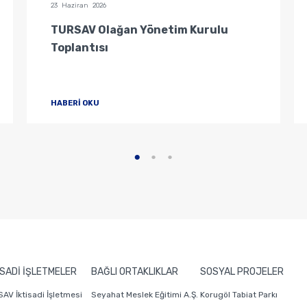
23 Haziran 2026
TURSAV Olağan Yönetim Kurulu
Toplantısı
HABERİ OKU
İSADİ İŞLETMELER
BAĞLI ORTAKLIKLAR
SOSYAL PROJELER
AV İktisadi İşletmesi
Seyahat Meslek Eğitimi A.Ş.
Korugöl Tabiat Parkı