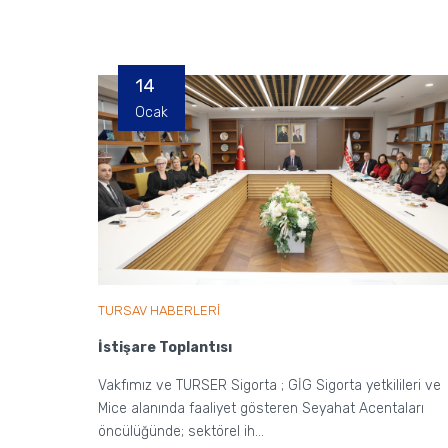
14
Ocak
TURSAV HABERLERİ
İstişare Toplantısı
Vakfımız ve TURSER Sigorta ; GİG Sigorta yetkilileri ve
Mice alanında faaliyet gösteren Seyahat Acentaları
öncülüğünde; sektörel ih...