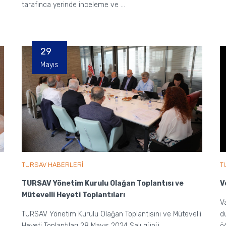
tarafınca yerinde inceleme ve ...
29
Mayıs
TURSAV HABERLERİ
T
TURSAV Yönetim Kurulu Olağan Toplantısı ve
V
Mütevelli Heyeti Toplantıları
V
TURSAV Yönetim Kurulu Olağan Toplantısını ve Mütevelli
d
Heyeti Toplantıları 28 Mayıs 2024 Salı günü
ö