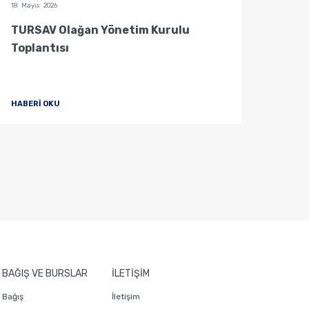
18 Mayıs 2026
04 Mayı
TURSAV Olağan Yönetim Kurulu
Mütev
Toplantısı
HABERİ OKU
HABER
BAĞIŞ VE BURSLAR
İLETİŞİM
Bağış
İletişim