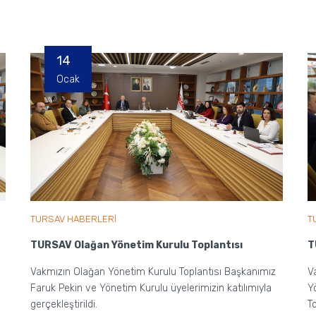
14
Ocak
TURSAV HABERLERİ
T
TURSAV Olağan Yönetim Kurulu Toplantısı
T
Vakmızın Olağan Yönetim Kurulu Toplantısı Başkanımız
V
Faruk Pekin ve Yönetim Kurulu üyelerimizin katılımıyla
Y
gerçekleştirildi.
To