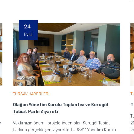
24
Eylül
TURSAV HABERLERİ
T
Olağan Yönetim Kurulu Toplantısı ve Korugöl
T
Tabiat Parkı Ziyareti
T
k
Vakfımızın önemli projelerinden olan Korugöl Tabiat
2
Parkına gerçekleşen ziyarette TURSAV Yönetim Kurulu
v