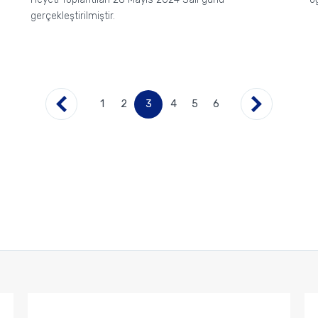
gerçekleştirilmiştir.
1
2
3
4
5
6