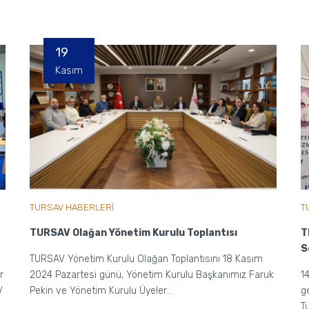
19
Kasım
TURSAV HABERLERİ
T
TURSAV Olağan Yönetim Kurulu Toplantısı
T
S
TURSAV Yönetim Kurulu Olağan Toplantısını 18 Kasım
r
2024 Pazartesi günü, Yönetim Kurulu Başkanımız Faruk
1
V
Pekin ve Yönetim Kurulu Üyeler...
g
T