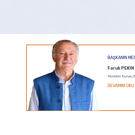
20
BAŞKANIN ME
Mütevelli Heyeti T
Faruk PEKİN
Vakıf Resmi Senedinin 
Yönetim Kurulu 
uyarınca Vakfımız Mütev
Mayıs
DEVAMINI OKU
aşağıdaki gündemle 28 
2024