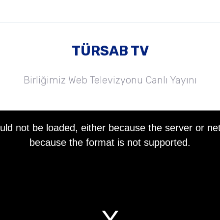
TÜRSAB TV
Birliğimiz Web Televizyonu Canlı Yayını