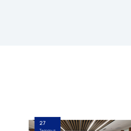
27
Temmuz