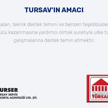
TURSAV'IN AMACI
ları, teknik destek temini ve benzeri teşebbüsle
 gücü kazanmasına yardımcı olmak suretiyle ülke
çalışmalarına destek temin etmektir.