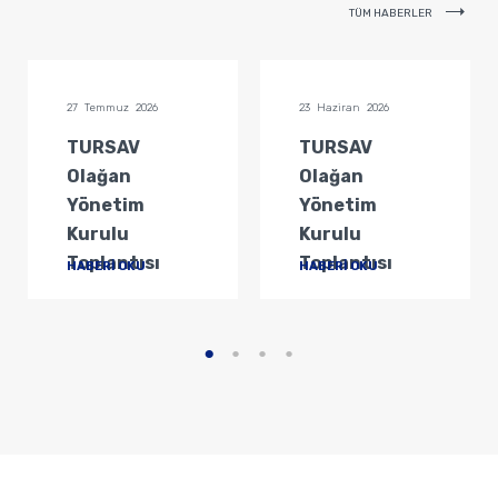
TÜM HABERLER
27 Temmuz 2026
23 Haziran 2026
TURSAV
TURSAV
Olağan
Olağan
Yönetim
Yönetim
Kurulu
Kurulu
Toplantısı
Toplantısı
HABERİ OKU
HABERİ OKU