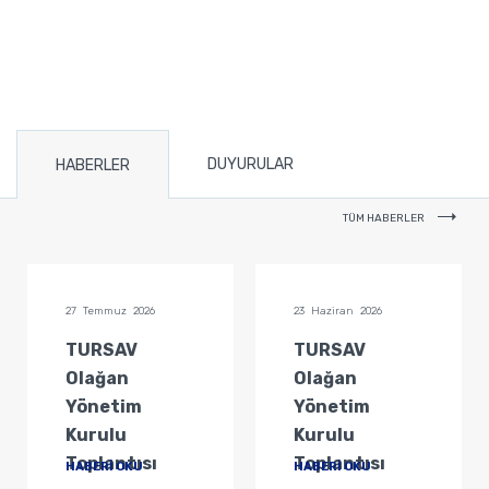
DUYURULAR
HABERLER
TÜM HABERLER
27 Temmuz 2026
23 Haziran 2026
TURSAV
TURSAV
Olağan
Olağan
Yönetim
Yönetim
Kurulu
Kurulu
Toplantısı
Toplantısı
HABERİ OKU
HABERİ OKU