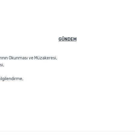
GÜNDEM
larının Okunması ve Müzakeresi,
i,
ilgilendirme,