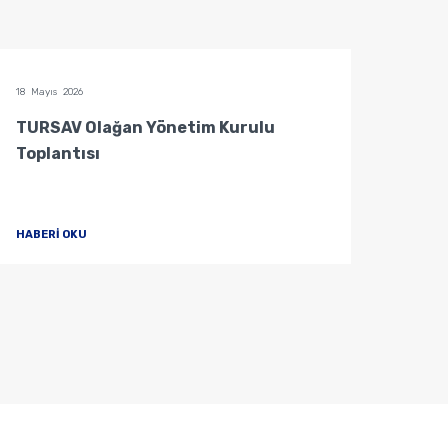
18 Mayıs 2026
04 Mayı
TURSAV Olağan Yönetim Kurulu
Mütev
Toplantısı
HABERİ OKU
HABER