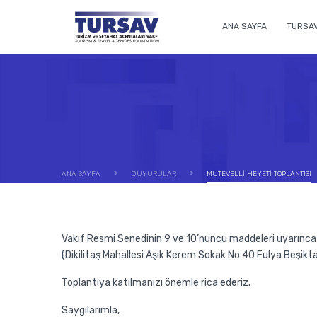
ANA SAYFA
TURSA
ANA SAYFA
DUYURULAR
MÜTEVELLİ HEYETİ TOPLANTISI
Vakıf Resmi Senedinin 9 ve 10’nuncu maddeleri uyarınc
(Dikilitaş Mahallesi Aşık Kerem Sokak No.40 Fulya Beşikt
Toplantıya katılmanızı önemle rica ederiz.
Saygılarımla,