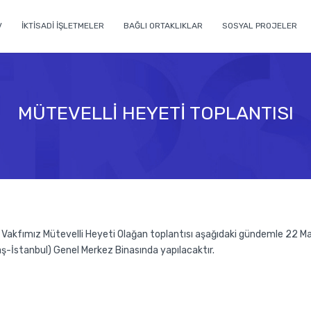
V
İKTİSADİ İŞLETMELER
BAĞLI ORTAKLIKLAR
SOSYAL PROJELER
MÜTEVELLİ HEYETİ TOPLANTISI
a Vakfımız Mütevelli Heyeti Olağan toplantısı aşağıdaki gündemle 22
aş-İstanbul) Genel Merkez Binasında yapılacaktır.