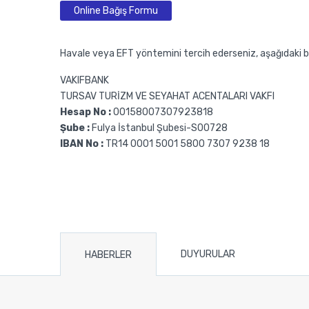
Online Bağış Formu
Havale veya EFT yöntemini tercih ederseniz, aşağıdaki ban
VAKIFBANK
TURSAV TURİZM VE SEYAHAT ACENTALARI VAKFI
Hesap No :
00158007307923818
Şube :
Fulya İstanbul Şubesi-S00728
IBAN No :
TR14 0001 5001 5800 7307 9238 18
DUYURULAR
HABERLER