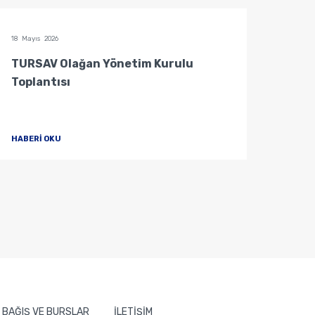
18 Mayıs 2026
04 Mayı
TURSAV Olağan Yönetim Kurulu
Mütev
Toplantısı
HABERİ OKU
HABER
BAĞIŞ VE BURSLAR
İLETİŞİM