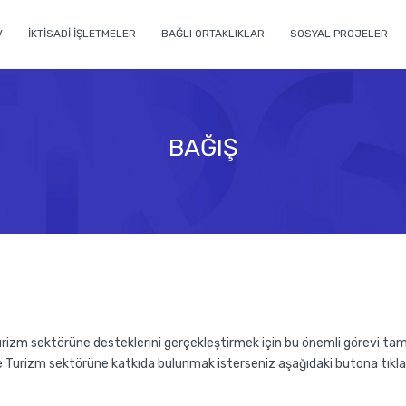
V
İKTİSADİ İŞLETMELER
BAĞLI ORTAKLIKLAR
SOSYAL PROJELER
BAĞIŞ
zm sektörüne desteklerini gerçekleştirmek için bu önemli görevi tamam
ve Turizm sektörüne katkıda bulunmak isterseniz aşağıdaki butona tıkl