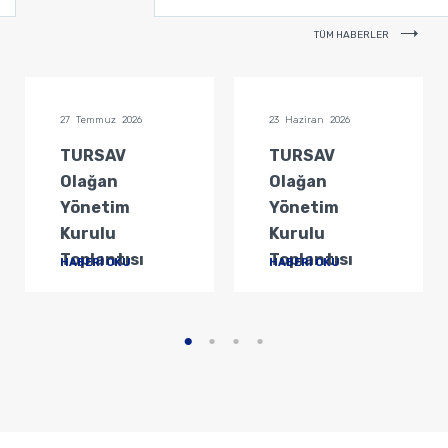
TÜM HABERLER
27 Temmuz 2026
23 Haziran 2026
TURSAV
TURSAV
Olağan
Olağan
Yönetim
Yönetim
Kurulu
Kurulu
Toplantısı
Toplantısı
HABERİ OKU
HABERİ OKU