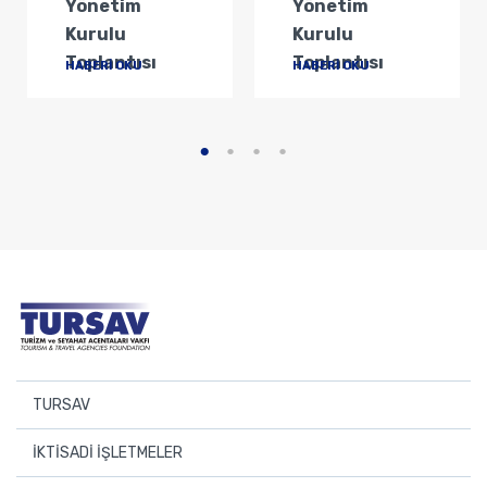
Yönetim
Yönetim
Kurulu
Kurulu
Toplantısı
Toplantısı
HABERİ OKU
HABERİ OKU
TURSAV
Başkan
İKTİSADİ İŞLETMELER