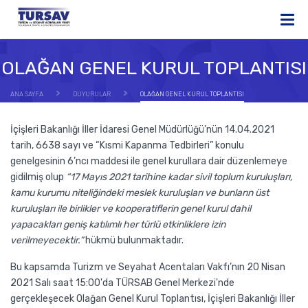
OLAĞAN GENEL KURUL TOPLANTISI
ANA SAYFA
DUYURULAR
OLAĞAN GENEL KURUL TOPLANTISI
İçişleri Bakanlığı İller İdaresi Genel Müdürlüğü’nün 14.04.2021
tarih, 6638 sayı ve “Kısmi Kapanma Tedbirleri” konulu
genelgesinin 6’ncı maddesi ile genel kurullara dair düzenlemeye
gidilmiş olup
“17 Mayıs 2021 tarihine kadar sivil toplum kuruluşları,
kamu kurumu niteliğindeki meslek kuruluşları ve bunların üst
kuruluşları ile birlikler ve kooperatiflerin genel kurul dahil
yapacakları geniş katılımlı her türlü etkinliklere izin
verilmeyecektir.”
hükmü bulunmaktadır.
Bu kapsamda Turizm ve Seyahat Acentaları Vakfı’nın 20 Nisan
2021 Salı saat 15:00'da TÜRSAB Genel Merkezi'nde
gerçekleşecek Olağan Genel Kurul Toplantısı, İçişleri Bakanlığı İller