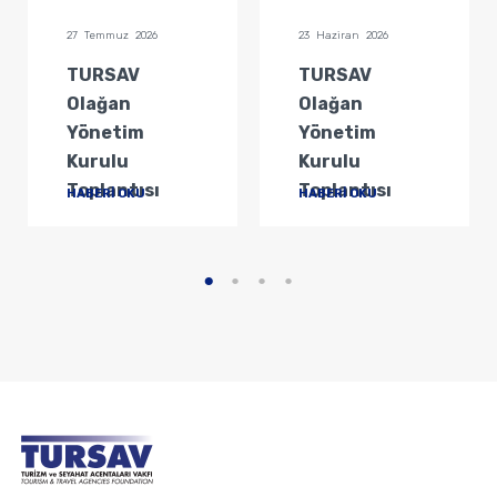
27 Temmuz 2026
23 Haziran 2026
TURSAV
TURSAV
Olağan
Olağan
Yönetim
Yönetim
Kurulu
Kurulu
Toplantısı
Toplantısı
HABERİ OKU
HABERİ OKU