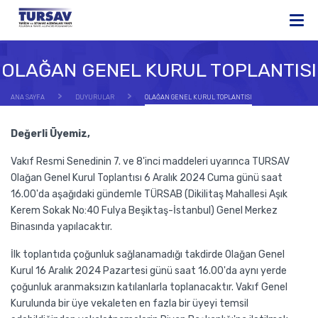
OLAĞAN GENEL KURUL TOPLANTISI
ANA SAYFA
DUYURULAR
OLAĞAN GENEL KURUL TOPLANTISI
Değerli Üyemiz,
Vakıf Resmi Senedinin 7. ve 8'inci maddeleri uyarınca TURSAV
Olağan Genel Kurul Toplantısı 6 Aralık 2024 Cuma günü saat
16.00'da aşağıdaki gündemle TÜRSAB (Dikilitaş Mahallesi Aşık
Kerem Sokak No:40 Fulya Beşiktaş-İstanbul) Genel Merkez
Binasında yapılacaktır.
İlk toplantıda çoğunluk sağlanamadığı takdirde Olağan Genel
Kurul 16 Aralık 2024 Pazartesi günü saat 16.00'da aynı yerde
çoğunluk aranmaksızın katılanlarla toplanacaktır. Vakıf Genel
Kurulunda bir üye vekaleten en fazla bir üyeyi temsil