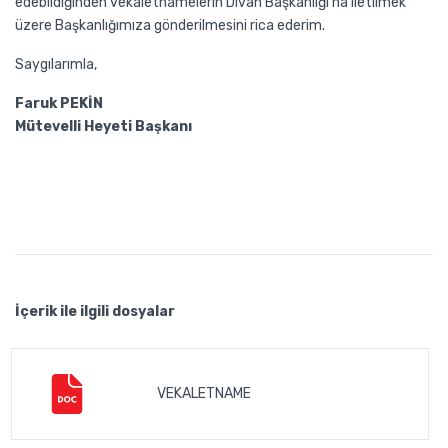
edebildiğinden vekaletnamelerin Divan Başkanlığı'na iletilmek
üzere Başkanlığımıza gönderilmesini rica ederim.
Saygılarımla,
Faruk PEKİN
Mütevelli Heyeti Başkanı
İçerik ile ilgili dosyalar
VEKALETNAME