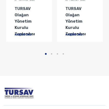
27 Temmuz 2026
23 Haziran 2026
TURSAV
TURSAV
Olağan
Olağan
Yönetim
Yönetim
Kurulu
Kurulu
Toplantısı
Toplantısı
HABERİ OKU
HABERİ OKU