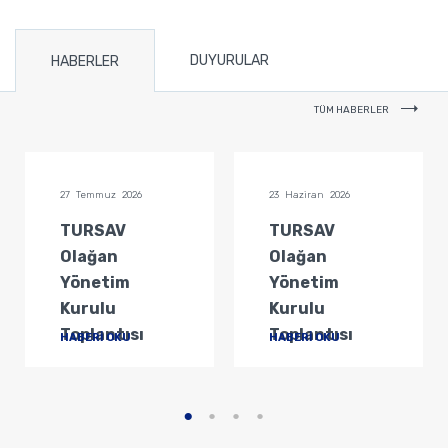
DUYURULAR
HABERLER
TÜM HABERLER
27 Temmuz 2026
23 Haziran 2026
TURSAV
TURSAV
Olağan
Olağan
Yönetim
Yönetim
Kurulu
Kurulu
Toplantısı
Toplantısı
HABERİ OKU
HABERİ OKU