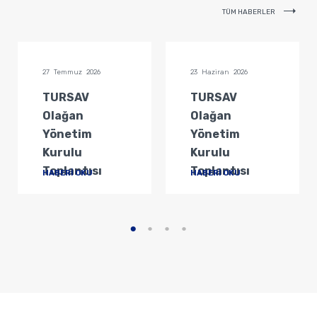
TÜM HABERLER
27 Temmuz 2026
23 Haziran 2026
TURSAV
TURSAV
Olağan
Olağan
Yönetim
Yönetim
Kurulu
Kurulu
Toplantısı
Toplantısı
HABERİ OKU
HABERİ OKU