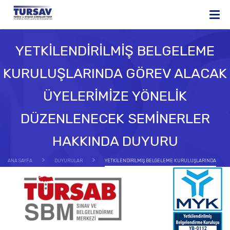
YETKİLENDİRİLMİŞ BELGELEME
KURULUŞLARINDA GÖREV ALACAK
ÜYELERİMİZE YÖNELİK
DÜZENLENECEK SEMİNERLER
HAKKINDA DUYURU
ANA SAYFA
DUYURULAR
YETKİLENDİRİLMİŞ BELGELEME KURULUŞLARINDA
GÖREV ALACAK ÜYELERİMİZE YÖNELİK DÜZENLENECEK SEMİNERLER HAKKINDA DUYURU