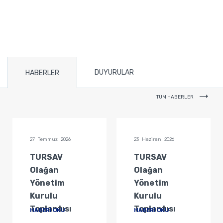
DUYURULAR
HABERLER
TÜM HABERLER
27 Temmuz 2026
23 Haziran 2026
TURSAV
TURSAV
Olağan
Olağan
Yönetim
Yönetim
Kurulu
Kurulu
Toplantısı
Toplantısı
HABERİ OKU
HABERİ OKU