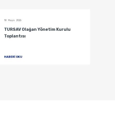
18 Mayıs 2026
04 Mayı
TURSAV Olağan Yönetim Kurulu
Mütev
Toplantısı
HABERİ OKU
HABER