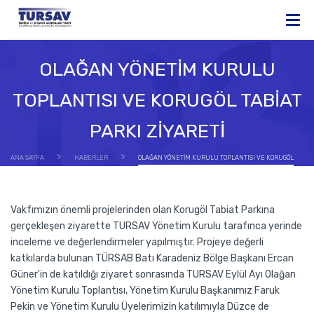
OLAĞAN YÖNETİM KURULU
TOPLANTISI VE KORUGÖL TABİAT
PARKI ZİYARETİ
ANA SAYFA
HABERLER
OLAĞAN YÖNETİM KURULU TOPLANTISI VE KORUGÖL
TABİAT PARKI ZİYARETİ
Vakfımızın önemli projelerinden olan Korugöl Tabiat Parkına
gerçekleşen ziyarette TURSAV Yönetim Kurulu tarafınca yerinde
inceleme ve değerlendirmeler yapılmıştır. Projeye değerli
katkılarda bulunan TÜRSAB Batı Karadeniz Bölge Başkanı Ercan
Güner'in de katıldığı ziyaret sonrasında TURSAV Eylül Ayı Olağan
Yönetim Kurulu Toplantısı, Yönetim Kurulu Başkanımız Faruk
Pekin ve Yönetim Kurulu Üyelerimizin katılımıyla Düzce de