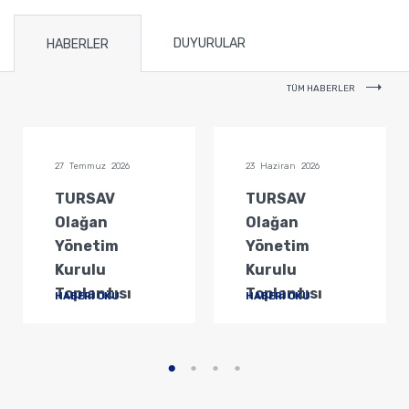
DUYURULAR
HABERLER
TÜM HABERLER
27 Temmuz 2026
23 Haziran 2026
TURSAV
TURSAV
Olağan
Olağan
Yönetim
Yönetim
Kurulu
Kurulu
Toplantısı
Toplantısı
HABERİ OKU
HABERİ OKU