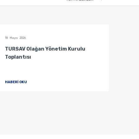
18 Mayıs 2026
04 Mayı
TURSAV Olağan Yönetim Kurulu
Mütev
Toplantısı
HABERİ OKU
HABER