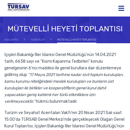
MÜTEVELLİ HEYETİ TOPLANTISI
ANA SAYFA
HABERLER
MÜTEVELLİ HEYETİ TOPLANTISI
İçişleri Bakanlığı İller İdaresi Genel Müdürlüğü’nün 14.04.2021
tarih, 6638 sayı ve “Kısmi Kapanma Tedbirleri” konulu
genelgesinin 6’ncı maddesi ile genel kurullara dair düzenlemeye
gidilmiş olup
“17 Mayıs 2021 tarihine kadar sivil toplum kuruluşları,
kamu kurumu niteliğindeki meslek kuruluşları ve bunların üst
kuruluşları ile birlikler ve kooperatiflerin genel kurul dahil
yapacakları geniş katılımlı her türlü etkinliklere izin
verilmeyecektir.”
hükmü bulunmaktadır.
Turizm ve Seyahat Acentaları Vakfı’nın 20 Nisan 2021 Salı saat
15:00'da TÜRSAB Genel Merkezi'nde gerçekleşecek Olağan Genel
Kurul Toplantısı, İçişleri Bakanlığı İller İdaresi Genel Müdürlüğü’nün