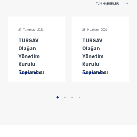
TÜM HABERLER
27 Temmuz 2026
23 Haziran 2026
TURSAV
TURSAV
Olağan
Olağan
Yönetim
Yönetim
Kurulu
Kurulu
Toplantısı
Toplantısı
HABERİ OKU
HABERİ OKU