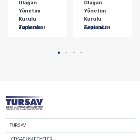
Olağan
Olağan
Yönetim
Yönetim
Kurulu
Kurulu
Toplantısı
Toplantısı
HABERİ OKU
HABERİ OKU
TURSAV
Başkan
İKTİSADİ İŞLETMELER