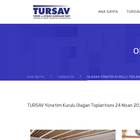
ANA SAYFA
TURSA
O
ANA SAYFA
HABERLER
OLAĞAN YÖNETİM KURULU TOPLANT
TURSAV Yönetim Kurulu Olağan Toplantısını 24 Nisan 202