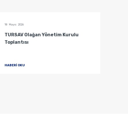
18 Mayıs 2026
04 Mayı
TURSAV Olağan Yönetim Kurulu
Mütev
Toplantısı
HABERİ OKU
HABER