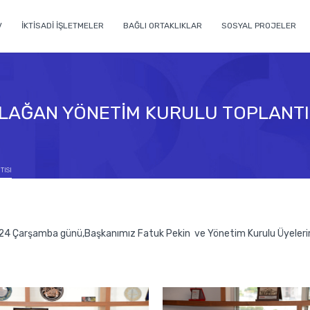
V
İKTİSADİ İŞLETMELER
BAĞLI ORTAKLIKLAR
SOSYAL PROJELER
LAĞAN YÖNETİM KURULU TOPLANTI
ISI
4 Çarşamba günü,Başkanımız Fatuk Pekin ve Yönetim Kurulu Üyelerimizi