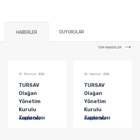
DUYURULAR
HABERLER
TÜM HABERLER
27 Temmuz 2026
23 Haziran 2026
TURSAV
TURSAV
Olağan
Olağan
Yönetim
Yönetim
Kurulu
Kurulu
Toplantısı
Toplantısı
HABERİ OKU
HABERİ OKU