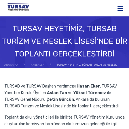
TURSAV HEYETİMİZ, TÜRSAB
TURİZM VE MESLEK LİSESİ'NDE BİR
TOPLANTI GERÇEKLEŞTİRDİ
ANA SAYFA
HABERLER
TURSAV HEYETİMİZ, TÜRSAB TURİZM VE MESLEK
LİSESİ'NDE BİR TOPLANTI GERÇEKLEŞTİRDİ
TÜRSAB ve TURSAV Başkan Yardımcısı
Hasan Eker
, TURSAV
Yönetim Kurulu Üyeleri
Aslan Tan
ve
Yüksel Türemez
ile
TURSAV Genel Müdürü
Çetin Gürcün
, Ankara'da bulunan
TÜRSAB Turizm ve Meslek Lisesi’nde bir toplantı gerçekleştirdi.
Toplantıda okul yöneticileri ile birlikte TURSAV Yönetim Kurulunca
oluşturulan komisyon tarafından okulumuzun geleceği ile ilgili