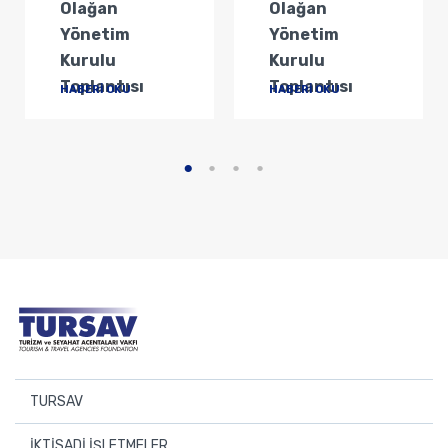
Olağan
Olağan
Yönetim
Yönetim
Kurulu
Kurulu
Toplantısı
Toplantısı
HABERİ OKU
HABERİ OKU
TURSAV
Başkan
İKTİSADİ İŞLETMELER