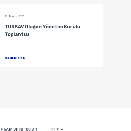
18 Mayıs 2026
04 Mayı
TURSAV Olağan Yönetim Kurulu
Mütev
Toplantısı
HABERİ OKU
HABER
BAĞIŞ VE BURSLAR
İLETİŞİM