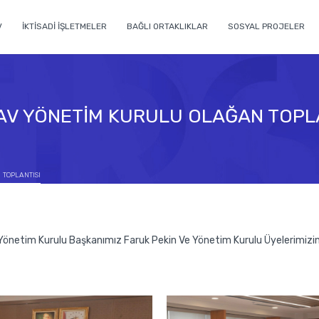
V
İKTİSADİ İŞLETMELER
BAĞLI ORTAKLIKLAR
SOSYAL PROJELER
V YÖNETİM KURULU OLAĞAN TOPL
TOPLANTISI
netim Kurulu Başkanımız Faruk Pekin Ve Yönetim Kurulu Üyelerimizin 