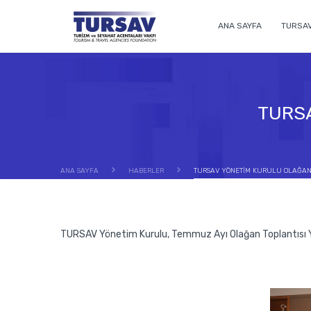
ANA SAYFA
TURSA
TURSA
ANA SAYFA
HABERLER
TURSAV YÖNETİM KURULU OLAĞAN 
TURSAV Yönetim Kurulu, Temmuz Ayı Olağan Toplantısı Yö