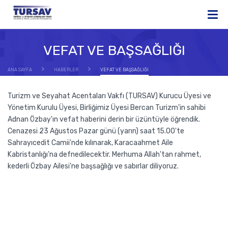
VEFAT VE BAŞSAĞLIĞI
ANA SAYFA
HABERLER
VEFAT VE BAŞSAĞLIĞI
Turizm ve Seyahat Acentaları Vakfı (TURSAV) Kurucu Üyesi ve
Yönetim Kurulu Üyesi, Birliğimiz Üyesi Bercan Turizm'in sahibi
Adnan Özbay'ın vefat haberini derin bir üzüntüyle öğrendik.
Cenazesi 23 Ağustos Pazar günü (yarın) saat 15.00'te
Sahrayıcedit Camii'nde kılınarak, Karacaahmet Aile
Kabristanlığı'na defnedilecektir. Merhuma Allah'tan rahmet,
kederli Özbay Ailesi'ne başsağlığı ve sabırlar diliyoruz.