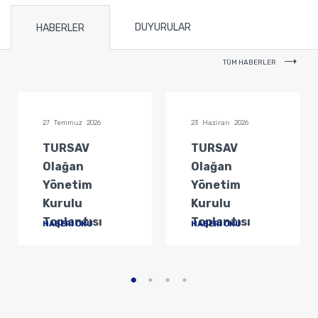
DUYURULAR
HABERLER
TÜM HABERLER
27 Temmuz 2026
23 Haziran 2026
TURSAV
TURSAV
Olağan
Olağan
Yönetim
Yönetim
Kurulu
Kurulu
Toplantısı
Toplantısı
HABERİ OKU
HABERİ OKU